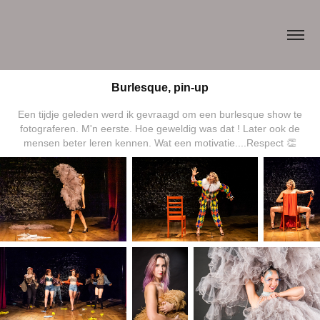
Burlesque, pin-up
Een tijdje geleden werd ik gevraagd om een burlesque show te
fotograferen. M'n eerste. Hoe geweldig was dat ! Later ook de
mensen beter leren kennen. Wat een motivatie....Respect 👏